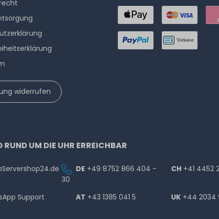
­recht
ntsorgung
utzerklärung
eiheitserklärung
um
lung widerrufen
D RUND UM DIE UHR ERREICHBAR
@Servershop24.de
DE
+49 8752 866 404 -
CH
+41 4452 
30
sApp Support
AT
+43 1385 041 5
UK
+44 2034 