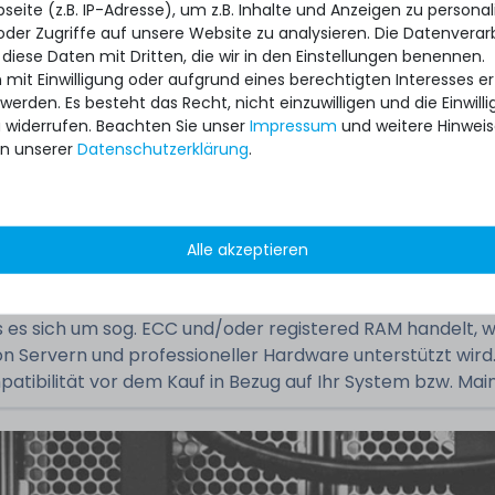
eite (z.B. IP-Adresse), um z.B. Inhalte und Anzeigen zu personal
oder Zugriffe auf unsere Website zu analysieren. Die Datenverar
 diese Daten mit Dritten, die wir in den Einstellungen benennen.
M393B1K70DH0-YK0
 mit Einwilligung oder aufgrund eines berechtigten Interesses 
 werden. Es besteht das Recht, nicht einzuwilligen und die Einwil
u widerrufen. Beachten Sie unser
Impressum
und weitere Hinwei
n unserer
Daten­schutz­erklärung
.
gebraucht, sehr gut
1x Modul
Alle akzeptieren
s es sich um sog. ECC und/oder registered RAM handelt, 
n Servern und professioneller Hardware unterstützt wird.
patibilität vor dem Kauf in Bezug auf Ihr System bzw. Mai