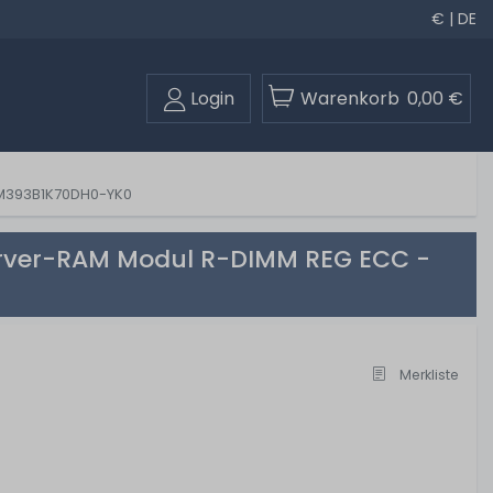
€ | DE
Login
Warenkorb
0,00 €
 M393B1K70DH0-YK0
rver-RAM Modul R-DIMM REG ECC -
Merkliste