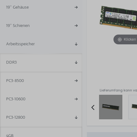
19'' Gehäuse
19'' Schienen
Klicken
Arbeitsspeicher
DDR3
PC3-8500
Lieferumfang kann va
PC3-10600
PC3-12800
Item
2
of
4GB