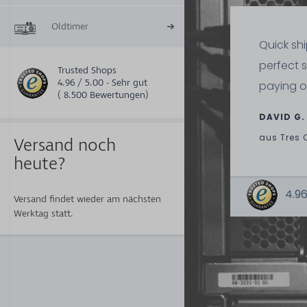
Oldtimer
Quick sh
perfect 
Trusted Shops
4.96 / 5.00 - Sehr gut
paying o
( 8.500 Bewertungen)
DAVID G.
aus
Tres 
Versand noch
heute?
4.96
Versand findet wieder am nächsten
Werktag statt.