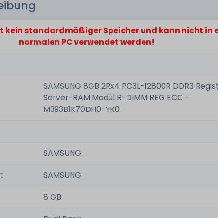
reibung
st kein standardmäßiger Speicher und kann nicht in
normalen PC verwendet werden!
SAMSUNG 8GB 2Rx4 PC3L-12800R DDR3 Regis
Server-RAM Modul R-DIMM REG ECC -
M393B1K70DH0-YK0
SAMSUNG
:
SAMSUNG
8 GB