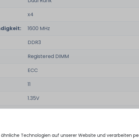
Dual Rank
x4
digkeit:
1600 MHz
DDR3
Registered DIMM
ECC
11
1.35V
-
 ähnliche Technologien auf unserer Website und verarbeiten 