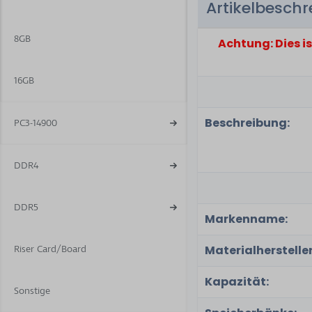
Artikelbesch
6
8GB
Achtung: Dies i
16GB
Beschreibung:
PC3-14900
DDR4
DDR5
Markenname:
Materialhersteller
Riser Card/Board
Kapazität:
Sonstige