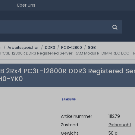
Über uns
n
Arbeitsspeicher
DDR3
PC3-12800
8GB
PC3L-12800R DDR3 Registered Server-RAM Modul R-DIMM REG ECC -
 2Rx4 PC3L-12800R DDR3 Registered Se
H0-YK0
Artikelnummer
111279
Zustand
Gebraucht
Gewicht
50 g