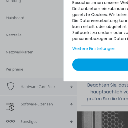
Zugehörige
Kühlung
Besucher:innen unserer Webs
Teilenummer(n):
Drittanbietern einzubinden 
gesetzte Cookies. Wir teilen
Mainboard
Part No.:
Die Datenverarbeitung kann
kann erteilt oder abgelehnt
Zeitpunkt zu ändern oder z
Netzteile
personenbezogener Daten i
Zustand:
Weitere Einstellungen
Netzwerkkarten
Lieferumfang:
Peripherie
Beachten Sie, das
Hardware Care Pack
hauptsächlich vo
prüfen Sie die Kom
Software-Lizenzen
Sonstiges