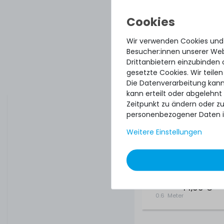
HP Cache Power C
Wir verwenden Cookies und
Stromkabel (60cm
Besucher:innen unserer Webs
Battery Backed W
Drittanbietern einzubinden 
Cache (BBWC) Mo
458943-003 / 4881
gesetzte Cookies. Wir teilen
Die Datenverarbeitung kann
kann erteilt oder abgelehnt
Zeitpunkt zu ändern oder z
personenbezogener Daten i
Weitere Einstellungen
11
14,99 € *
0.6
Meter