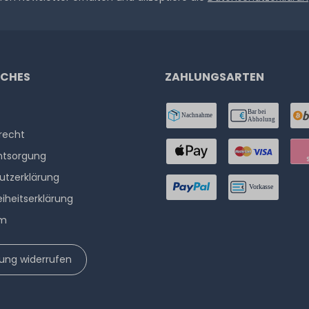
ICHES
ZAHLUNGSARTEN
­recht
ntsorgung
utzerklärung
eiheitserklärung
um
lung widerrufen