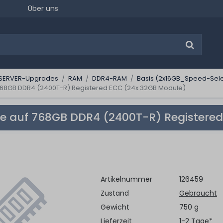
Über uns
SERVER-Upgrades
RAM
DDR4-RAM
Basis (2x16GB_Speed-Sele
68GB DDR4 (2400T-R) Registered ECC (24x 32GB Module)
 auf 768GB DDR4 (2400T-R) Registered
Artikelnummer
126459
Zustand
Gebraucht
Gewicht
750 g
Lieferzeit
1-2 Tage*