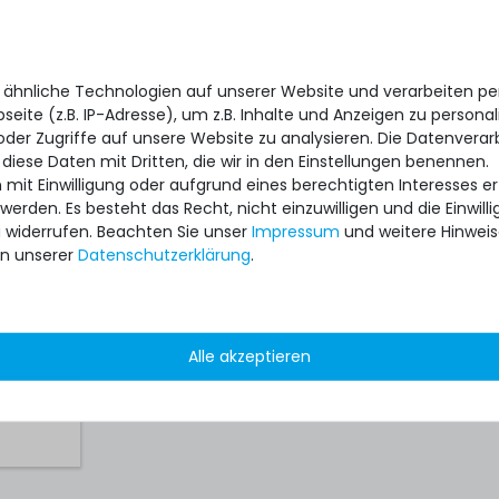
able /
 ähnliche Technologien auf unserer Website und verarbeiten 
) für
eite (z.B. IP-Adresse), um z.B. Inhalte und Anzeigen zu personal
rite
oder Zugriffe auf unsere Website zu analysieren. Die Datenverar
dul -
38-001
 diese Daten mit Dritten, die wir in den Einstellungen benennen.
 mit Einwilligung oder aufgrund eines berechtigten Interesses 
 werden. Es besteht das Recht, nicht einzuwilligen und die Einwil
u widerrufen. Beachten Sie unser
Impressum
und weitere Hinwei
n unserer
Daten­schutz­erklärung
.
Alle akzeptieren