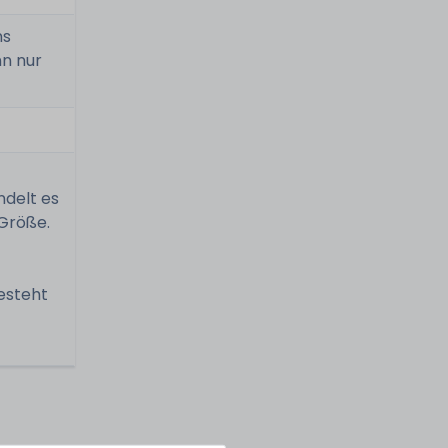
ns
n nur
ndelt es
Größe.
esteht