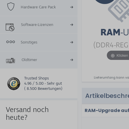
Hardware Care Pack
Software-Lizenzen
Sonstiges
Klicken
Oldtimer
Lieferumfang kann va
Trusted Shops
4.96 / 5.00 - Sehr gut
( 8.500 Bewertungen)
Artikelbesch
Versand noch
RAM-Upgrade auf 
heute?