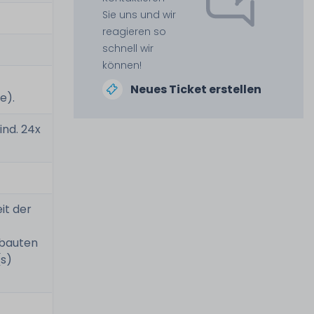
Sie uns und wir
reagieren so
schnell wir
können!
Neues Ticket erstellen
e).
nd. 24x
it der
rbauten
(s)