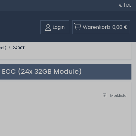
€ | DE
Login
Warenkorb
0,00 €
ct)
2400T
 ECC (24x 32GB Module)
Merkliste