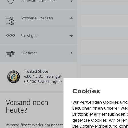
Hardware Care Pack
Software-Lizenzen
Sonstiges
Oldtimer
Trusted Shops
4.96 / 5.00 - Sehr gut
( 8.500 Bewertungen)
Zugehörige
Versand noch
Wir verwenden Cookies und
Teilenummer(n):
Besucher:innen unserer Webs
heute?
Drittanbietern einzubinden 
Part No.:
gesetzte Cookies. Wir teilen
Versand findet wieder am nächsten
Die Datenverarbeitung kann