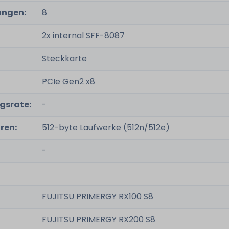
ungen:
8
2x internal SFF-8087
Steckkarte
PCIe Gen2 x8
gsrate:
-
ren:
512-byte Laufwerke (512n/512e)
-
FUJITSU PRIMERGY RX100 S8
FUJITSU PRIMERGY RX200 S8