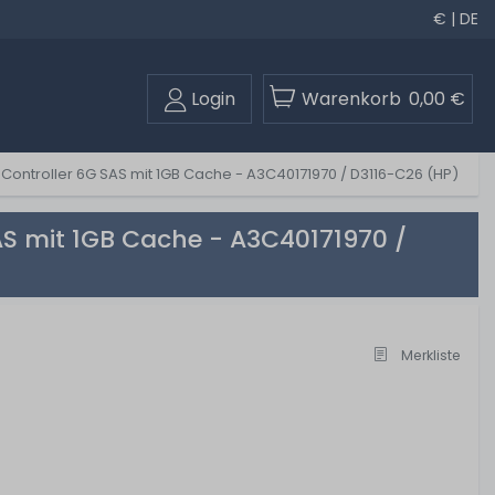
€ | DE
Login
Warenkorb
0,00 €
-Controller 6G SAS mit 1GB Cache - A3C40171970 / D3116-C26 (HP)
AS mit 1GB Cache - A3C40171970 /
Merkliste