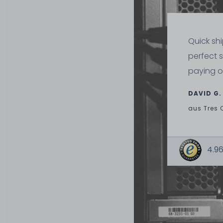
Quick sh
perfect 
paying o
DAVID G.
aus
Tres 
4.96