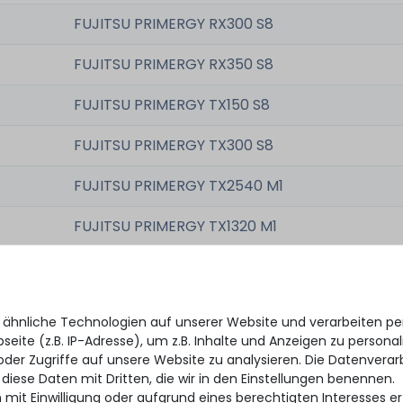
FUJITSU PRIMERGY RX300 S8
FUJITSU PRIMERGY RX350 S8
FUJITSU PRIMERGY TX150 S8
FUJITSU PRIMERGY TX300 S8
FUJITSU PRIMERGY TX2540 M1
FUJITSU PRIMERGY TX1320 M1
 ähnliche Technologien auf unserer Website und verarbeiten 
eite (z.B. IP-Adresse), um z.B. Inhalte und Anzeigen zu personal
oder Zugriffe auf unsere Website zu analysieren. Die Datenverar
D3116-C26
 diese Daten mit Dritten, die wir in den Einstellungen benennen.
 mit Einwilligung oder aufgrund eines berechtigten Interesses 