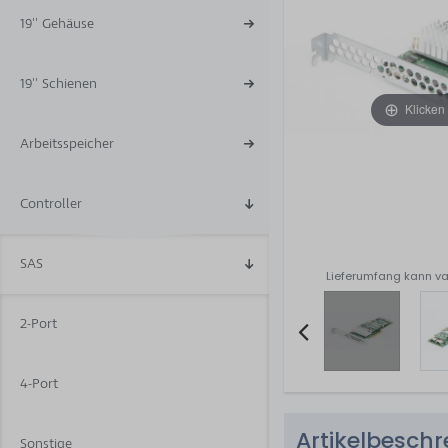
19'' Gehäuse
19'' Schienen
Klicken
Arbeitsspeicher
Controller
SAS
Lieferumfang kann va
2-Port
Item
4-Port
2
of
Artikelbesch
6
Sonstige