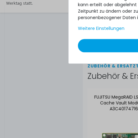
Optional Part No.:
Werktag statt.
kann erteilt oder abgelehnt
Zeitpunkt zu ändern oder z
personenbezogener Daten i
Weitere Einstellungen
Zustand:
Lieferumfang:
ZUBEHÖR & ERSATZT
Zubehör & Er
FUJITSU MegaRAID 
Cache Vault Mod
A3C40174716