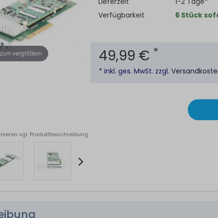
Lieferzeit
1-2 Tage*
Verfügbarkeit
6 Stück sof
*
49,99 €
 zum vergrößern
* inkl. ges. MwSt. zzgl.
Versandkost
riieren vgl. Produktbeschreibung
reibung