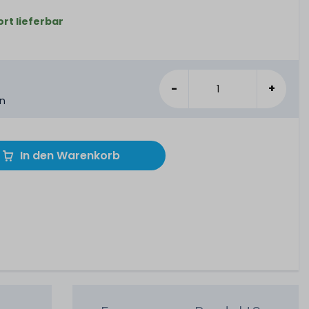
ort lieferbar
-
+
en
In den Warenkorb