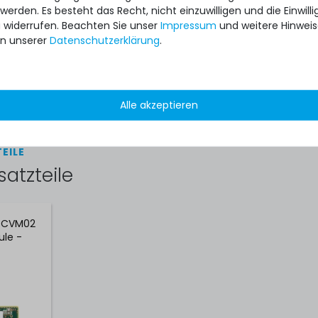
A3C40171970
 werden. Es besteht das Recht, nicht einzuwilligen und die Einwil
u widerrufen. Beachten Sie unser
Impressum
und weitere Hinwei
n unserer
Daten­schutz­erklärung
.
gebraucht, sehr gut
1x Adapter mit High Profile Slotblende
Alle akzeptieren
EILE
satzteile
LSCVM02
ule -