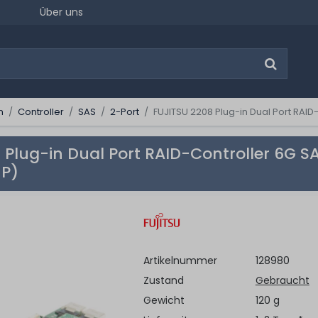
Über uns
n
Controller
SAS
2-Port
FUJITSU 2208 Plug-in Dual Port RAID
 Plug-in Dual Port RAID-Controller 6G S
HP)
Artikelnummer
128980
Zustand
Gebraucht
Gewicht
120 g