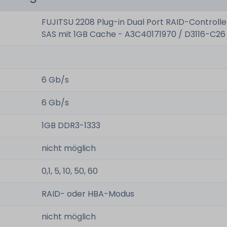
FUJITSU 2208 Plug-in Dual Port RAID-Controll
SAS mit 1GB Cache - A3C40171970 / D3116-C26
6 Gb/s
6 Gb/s
1GB DDR3-1333
nicht möglich
0,1, 5, 10, 50, 60
RAID- oder HBA-Modus
nicht möglich