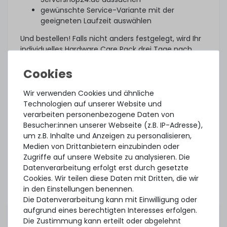
gewünschte Service-Variante mit der
geeigneten Laufzeit auswählen
Und bestellen! Falls nicht anders festgelegt, wird Ihr
individuelles Hardware Care Pack drei Tage nach
Lieferung automatisch aktiviert.
Was noch?
Wir verwenden Cookies und ähnliche
Das angebotene Hardware Care Pack erweitert Ihren
Technologien auf unserer Website und
Schutz. Ihre gesetzlichen Gewährleistungsrechte
verarbeiten personenbezogene Daten von
und ggf. am Artikel vorhandene Garantien bleiben
Besucher:innen unserer Webseite (z.B. IP-Adresse),
davon unberührt. Sie erhalten im Falle eines
um z.B. Inhalte und Anzeigen zu personalisieren,
Problems, unabhängig, ob ein Servicefall eintritt
Medien von Drittanbietern einzubinden oder
oder ob das Hardware Care Pack in Anspruch
Zugriffe auf unsere Website zu analysieren. Die
genommen wird, im Rahmen der jeweiligen
Datenverarbeitung erfolgt erst durch gesetzte
Regelungen natürlich unsere Unterstützung.
Cookies. Wir teilen diese Daten mit Dritten, die wir
Dieses Hardware Care Pack ist gültig nur in
in den Einstellungen benennen.
Verbindung mit einem von uns angebotenem
Die Datenverarbeitung kann mit Einwilligung oder
Server. Sofern Sie ihre bestehende Systeme
aufgrund eines berechtigten Interesses erfolgen.
absichern möchten, können Sie gerne ein
Die Zustimmung kann erteilt oder abgelehnt