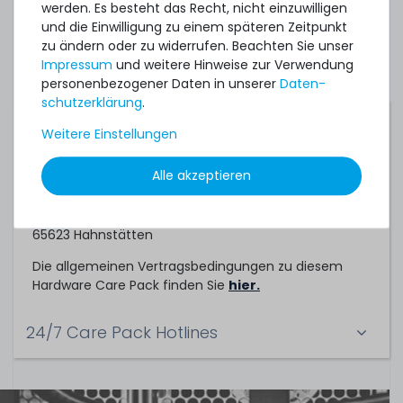
individuelles Angebot für ein Hardware Care Pack bei
werden. Es besteht das Recht, nicht einzuwilligen
uns einholen.
und die Einwilligung zu einem späteren Zeitpunkt
zu ändern oder zu widerrufen. Beachten Sie unser
Impressum
und weitere Hinweise zur Verwendung
personenbezogener Daten in unserer
Daten­
schutz­erklärung
.
Servicepartner
Weitere Einstellungen
Dieses Hardware Care Pack ein Service der
Alle akzeptieren
TechCare Solutions GmbH
Birkenweg 25
65623 Hahnstätten
Die allgemeinen Vertragsbedingungen zu diesem
Hardware Care Pack finden Sie
hier.
24/7 Care Pack Hotlines