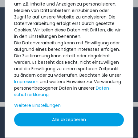
Ord
um z.B. Inhalte und Anzeigen zu personalisieren,
Medien von Drittanbietern einzubinden oder
Zugriffe auf unsere Website zu analysieren. Die
1-2x im Monat sendet André aus dem Vertriebsteam
Datenverarbeitung erfolgt erst durch gesetzte
eine kurze, knackige Mail mit Angeboten, neu
Cookies. Wir teilen diese Daten mit Dritten, die wir
in den Einstellungen benennen.
eingetroffenen Produkten und Informationen, die Sie
Die Datenverarbeitung kann mit Einwilligung oder
interessieren könnten. Probieren Sie's!
aufgrund eines berechtigten Interesses erfolgen.
Die Zustimmung kann erteilt oder abgelehnt
werden. Es besteht das Recht, nicht einzuwilligen
Abonnieren
und die Einwilligung zu einem späteren Zeitpunkt
zu ändern oder zu widerrufen. Beachten Sie unser
Ich möchte Ihren Newsletter erhalten und akzeptiere
Impressum
und weitere Hinweise zur Verwendung
die
Datenschutzerklärung
.
personenbezogener Daten in unserer
Daten­
schutz­erklärung
.
Weitere Einstellungen
INFORMATIONEN
Alle akzeptieren
Kundenservice