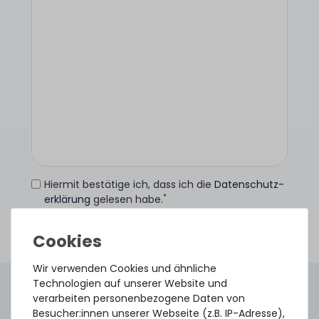
Hiermit bestätige ich, dass ich die
Daten­schutz­
*
erklärung
gelesen habe.
Anfrage senden
Wir verwenden Cookies und ähnliche
Technologien auf unserer Website und
4.96 /
5.00
aus
8.500
Bewertungen
verarbeiten personenbezogene Daten von
Gebraucht. Geprüft. Geliefert.
Besucher:innen unserer Webseite (z.B. IP-Adresse),