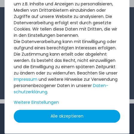
Ord
um z.B. Inhalte und Anzeigen zu personalisieren,
Medien von Drittanbietern einzubinden oder
Zugriffe auf unsere Website zu analysieren. Die
1-2x im Monat sendet André aus dem Vertriebsteam
Datenverarbeitung erfolgt erst durch gesetzte
eine kurze, knackige Mail mit Angeboten, neu
Cookies. Wir teilen diese Daten mit Dritten, die wir
in den Einstellungen benennen.
eingetroffenen Produkten und Informationen, die Sie
Die Datenverarbeitung kann mit Einwilligung oder
interessieren könnten. Probieren Sie's!
aufgrund eines berechtigten Interesses erfolgen.
Die Zustimmung kann erteilt oder abgelehnt
werden. Es besteht das Recht, nicht einzuwilligen
Abonnieren
und die Einwilligung zu einem späteren Zeitpunkt
zu ändern oder zu widerrufen. Beachten Sie unser
Ich möchte Ihren Newsletter erhalten und akzeptiere
Impressum
und weitere Hinweise zur Verwendung
die
Datenschutzerklärung
.
personenbezogener Daten in unserer
Daten­
schutz­erklärung
.
Weitere Einstellungen
INFORMATIONEN
Alle akzeptieren
Kundenservice