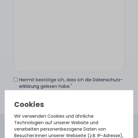
Hiermit bestätige ich, dass ich die
Daten­schutz­
*
erklärung
gelesen habe.
Anfrage senden
Wir verwenden Cookies und ähnliche
Technologien auf unserer Website und
4.96 /
5.00
aus
8.500
Bewertungen
verarbeiten personenbezogene Daten von
Gebraucht. Geprüft. Geliefert.
Besucher:innen unserer Webseite (z.B. IP-Adresse),