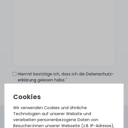
Hiermit bestätige ich, dass ich die
Daten­schutz­
*
erklärung
gelesen habe.
Anfrage senden
Wir verwenden Cookies und ähnliche
Technologien auf unserer Website und
4.96 /
5.00
aus
8.500
Bewertungen
verarbeiten personenbezogene Daten von
Gebraucht. Geprüft. Geliefert.
Besucher:innen unserer Webseite (z.B. IP-Adresse),