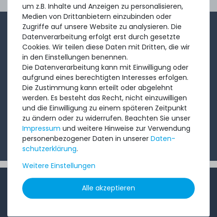
Ord
um z.B. Inhalte und Anzeigen zu personalisieren,
Medien von Drittanbietern einzubinden oder
Zugriffe auf unsere Website zu analysieren. Die
1-2x im Monat sendet André aus dem Vertriebsteam
Datenverarbeitung erfolgt erst durch gesetzte
eine kurze, knackige Mail mit Angeboten, neu
Cookies. Wir teilen diese Daten mit Dritten, die wir
in den Einstellungen benennen.
eingetroffenen Produkten und Informationen, die Sie
Die Datenverarbeitung kann mit Einwilligung oder
interessieren könnten. Probieren Sie's!
aufgrund eines berechtigten Interesses erfolgen.
Die Zustimmung kann erteilt oder abgelehnt
werden. Es besteht das Recht, nicht einzuwilligen
Abonnieren
und die Einwilligung zu einem späteren Zeitpunkt
zu ändern oder zu widerrufen. Beachten Sie unser
Ich möchte Ihren Newsletter erhalten und akzeptiere
Impressum
und weitere Hinweise zur Verwendung
die
Datenschutzerklärung
.
personenbezogener Daten in unserer
Daten­
schutz­erklärung
.
Weitere Einstellungen
INFORMATIONEN
Alle akzeptieren
Kundenservice