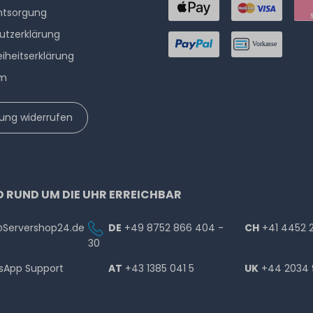
ntsorgung
utzerklärung
eiheitserklärung
um
lung widerrufen
D RUND UM DIE UHR ERREICHBAR
@Servershop24.de
DE
+49 8752 866 404 -
CH
+41 4452 
30
sApp Support
AT
+43 1385 041 5
UK
+44 2034 