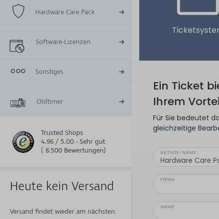
Hardware Care Pack
Ticketsyst
Software-Lizenzen
Sonstiges
Ein Ticket b
Ihrem Vortei
Oldtimer
Für Sie bedeutet da
gleichzeitige Bearb
Trusted Shops
4.96 / 5.00 - Sehr gut
( 8.500 Bewertungen)
ARTIKEL-NAME
FIRMA
Heute kein Versand
NAME
Versand findet wieder am nächsten