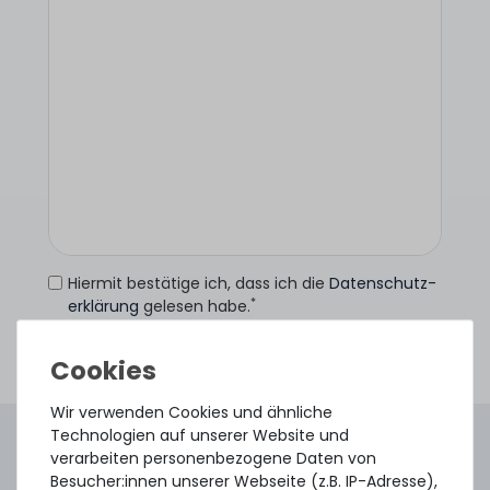
Hiermit bestätige ich, dass ich die
Daten­schutz­
*
erklärung
gelesen habe.
Anfrage senden
Wir verwenden Cookies und ähnliche
Technologien auf unserer Website und
4.96 /
5.00
aus
8.500
Bewertungen
verarbeiten personenbezogene Daten von
Gebraucht. Geprüft. Geliefert.
Besucher:innen unserer Webseite (z.B. IP-Adresse),