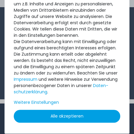
Ord
um z.B. Inhalte und Anzeigen zu personalisieren,
Medien von Drittanbietern einzubinden oder
Zugriffe auf unsere Website zu analysieren. Die
1-2x im Monat sendet André aus dem Vertriebsteam
Datenverarbeitung erfolgt erst durch gesetzte
eine kurze, knackige Mail mit Angeboten, neu
Cookies. Wir teilen diese Daten mit Dritten, die wir
in den Einstellungen benennen.
eingetroffenen Produkten und Informationen, die Sie
Die Datenverarbeitung kann mit Einwilligung oder
interessieren könnten. Probieren Sie's!
aufgrund eines berechtigten Interesses erfolgen.
Die Zustimmung kann erteilt oder abgelehnt
werden. Es besteht das Recht, nicht einzuwilligen
Abonnieren
und die Einwilligung zu einem späteren Zeitpunkt
zu ändern oder zu widerrufen. Beachten Sie unser
Ich möchte Ihren Newsletter erhalten und akzeptiere
Impressum
und weitere Hinweise zur Verwendung
die
Datenschutzerklärung
.
personenbezogener Daten in unserer
Daten­
schutz­erklärung
.
Weitere Einstellungen
INFORMATIONEN
Alle akzeptieren
Kundenservice