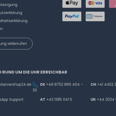
ntsorgung
utzerklärung
eiheitserklärung
um
lung widerrufen
D RUND UM DIE UHR ERREICHBAR
@Servershop24.de
DE
+49 8752 866 404 -
CH
+41 4452 
30
sApp Support
AT
+43 1385 041 5
UK
+44 2034 