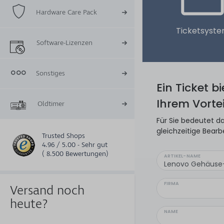
Hardware Care Pack
Ticketsyst
Software-Lizenzen
Sonstiges
Ein Ticket b
Ihrem Vortei
Oldtimer
Für Sie bedeutet da
gleichzeitige Bearb
Trusted Shops
4.96 / 5.00 - Sehr gut
( 8.500 Bewertungen)
ARTIKEL-NAME
FIRMA
Versand noch
heute?
NAME