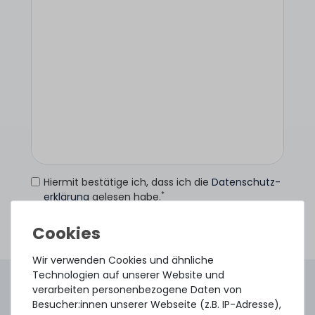
Hiermit bestätige ich, dass ich die
Daten­schutz­
*
erklärung
gelesen habe.
Anfrage senden
Wir verwenden Cookies und ähnliche
Technologien auf unserer Website und
4.96 /
5.00
aus
8.500
Bewertungen
verarbeiten personenbezogene Daten von
Gebraucht. Geprüft. Geliefert.
Besucher:innen unserer Webseite (z.B. IP-Adresse),