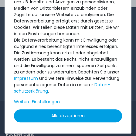
um z.B. Inhalte und Anzeigen zu personalisieren,
Ord
Medien von Drittanbietern einzubinden oder
Zugriffe auf unsere Website zu analysieren. Die
1-2x im Monat sendet André aus dem Vertriebsteam
Datenverarbeitung erfolgt erst durch gesetzte
Cookies. Wir teilen diese Daten mit Dritten, die wir
eine kurze, knackige Mail mit Angeboten, neu
in den Einstellungen benennen.
eingetroffenen Produkten und Informationen, die Sie
Die Datenverarbeitung kann mit Einwilligung oder
interessieren könnten. Probieren Sie's!
aufgrund eines berechtigten Interesses erfolgen.
Die Zustimmung kann erteilt oder abgelehnt
werden. Es besteht das Recht, nicht einzuwilligen
Abonnieren
und die Einwilligung zu einem späteren Zeitpunkt
zu ändern oder zu widerrufen. Beachten Sie unser
Impressum
und weitere Hinweise zur Verwendung
Ich möchte Ihren Newsletter erhalten und akzeptiere
personenbezogener Daten in unserer
Daten­
die
Datenschutzerklärung
.
schutz­erklärung
.
Weitere Einstellungen
INFORMATIONEN
Alle akzeptieren
Kundenservice
Rücksendung