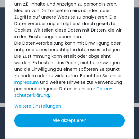
Ord
um z.B. Inhalte und Anzeigen zu personalisieren,
Medien von Drittanbietern einzubinden oder
Zugriffe auf unsere Website zu analysieren. Die
1-2x im Monat sendet André aus dem Vertriebsteam
Datenverarbeitung erfolgt erst durch gesetzte
eine kurze, knackige Mail mit Angeboten, neu
Cookies. Wir teilen diese Daten mit Dritten, die wir
in den Einstellungen benennen.
eingetroffenen Produkten und Informationen, die Sie
Die Datenverarbeitung kann mit Einwilligung oder
interessieren könnten. Probieren Sie's!
aufgrund eines berechtigten Interesses erfolgen.
Die Zustimmung kann erteilt oder abgelehnt
werden. Es besteht das Recht, nicht einzuwilligen
Abonnieren
und die Einwilligung zu einem späteren Zeitpunkt
zu ändern oder zu widerrufen. Beachten Sie unser
Ich möchte Ihren Newsletter erhalten und akzeptiere
Impressum
und weitere Hinweise zur Verwendung
die
Datenschutzerklärung
.
personenbezogener Daten in unserer
Daten­
schutz­erklärung
.
Weitere Einstellungen
INFORMATIONEN
Alle akzeptieren
Kundenservice