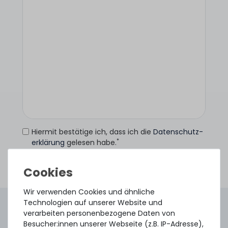
Hiermit bestätige ich, dass ich die
Daten­schutz­
*
erklärung
gelesen habe.
Anfrage senden
Wir verwenden Cookies und ähnliche
Technologien auf unserer Website und
4.96 /
5.00
aus
8.500
Bewertungen
verarbeiten personenbezogene Daten von
Gebraucht. Geprüft. Geliefert.
Besucher:innen unserer Webseite (z.B. IP-Adresse),