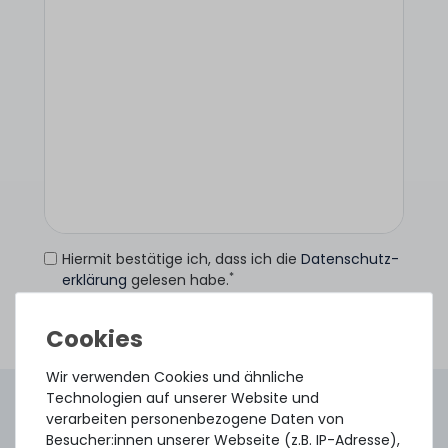
Hiermit bestätige ich, dass ich die
Daten­schutz­
*
erklärung
gelesen habe.
Anfrage senden
Wir verwenden Cookies und ähnliche
Technologien auf unserer Website und
4.96 /
5.00
aus
8.500
Bewertungen
verarbeiten personenbezogene Daten von
Gebraucht. Geprüft. Geliefert.
Besucher:innen unserer Webseite (z.B. IP-Adresse),