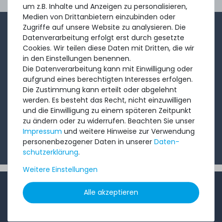
Ord
um z.B. Inhalte und Anzeigen zu personalisieren,
Medien von Drittanbietern einzubinden oder
Zugriffe auf unsere Website zu analysieren. Die
1-2x im Monat sendet André aus dem Vertriebsteam
Datenverarbeitung erfolgt erst durch gesetzte
eine kurze, knackige Mail mit Angeboten, neu
Cookies. Wir teilen diese Daten mit Dritten, die wir
in den Einstellungen benennen.
eingetroffenen Produkten und Informationen, die Sie
Die Datenverarbeitung kann mit Einwilligung oder
interessieren könnten. Probieren Sie's!
aufgrund eines berechtigten Interesses erfolgen.
Die Zustimmung kann erteilt oder abgelehnt
werden. Es besteht das Recht, nicht einzuwilligen
Abonnieren
und die Einwilligung zu einem späteren Zeitpunkt
zu ändern oder zu widerrufen. Beachten Sie unser
Ich möchte Ihren Newsletter erhalten und akzeptiere
Impressum
und weitere Hinweise zur Verwendung
die
Datenschutzerklärung
.
personenbezogener Daten in unserer
Daten­
schutz­erklärung
.
Weitere Einstellungen
INFORMATIONEN
Alle akzeptieren
Kundenservice