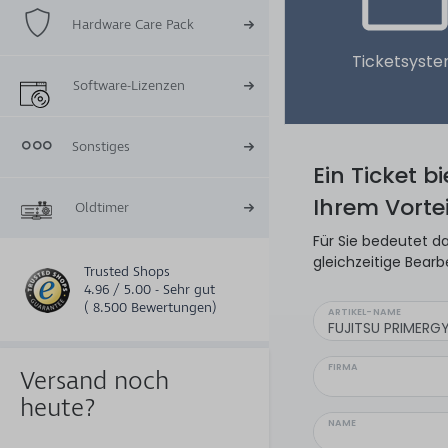
Hardware Care Pack
Ticketsyst
Software-Lizenzen
Sonstiges
Ein Ticket b
Ihrem Vortei
Oldtimer
Für Sie bedeutet da
gleichzeitige Bearb
Trusted Shops
4.96 / 5.00 - Sehr gut
( 8.500 Bewertungen)
ARTIKEL-NAME
FIRMA
Versand noch
heute?
NAME