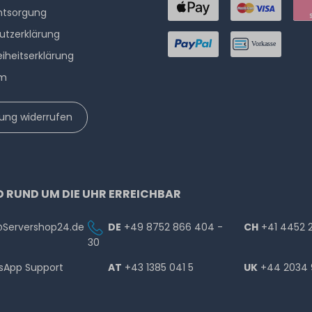
ntsorgung
utzerklärung
eiheitserklärung
um
lung widerrufen
D RUND UM DIE UHR ERREICHBAR
@Servershop24.de
DE
+49 8752 866 404 -
CH
+41 4452 
30
sApp Support
AT
+43 1385 041 5
UK
+44 2034 