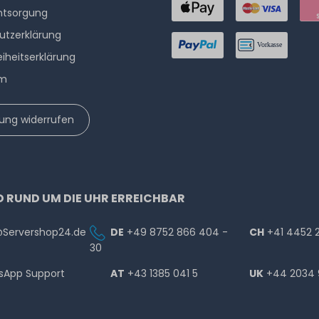
ntsorgung
utzerklärung
eiheitserklärung
um
lung widerrufen
D RUND UM DIE UHR ERREICHBAR
@Servershop24.de
DE
+49 8752 866 404 -
CH
+41 4452 
30
sApp Support
AT
+43 1385 041 5
UK
+44 2034 