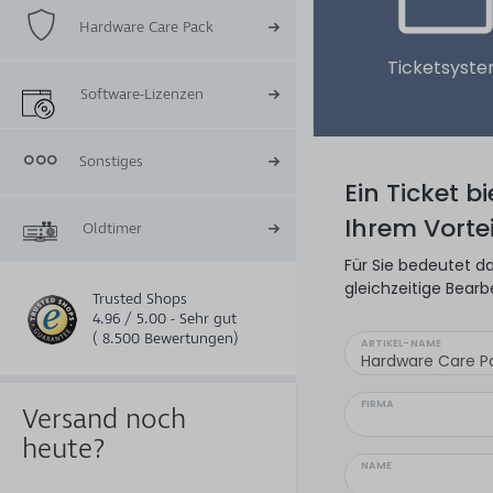
Hardware Care Pack
Ticketsyst
Software-Lizenzen
Sonstiges
Ein Ticket b
Ihrem Vortei
Oldtimer
Für Sie bedeutet da
gleichzeitige Bearb
Trusted Shops
4.96 / 5.00 - Sehr gut
( 8.500 Bewertungen)
ARTIKEL-NAME
FIRMA
Versand noch
heute?
NAME