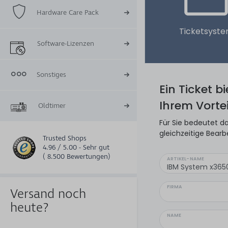
Hardware Care Pack
Ticketsyst
Software-Lizenzen
Sonstiges
Ein Ticket b
Ihrem Vortei
Oldtimer
Für Sie bedeutet da
gleichzeitige Bearb
Trusted Shops
4.96 / 5.00 - Sehr gut
( 8.500 Bewertungen)
ARTIKEL-NAME
FIRMA
Versand noch
heute?
NAME