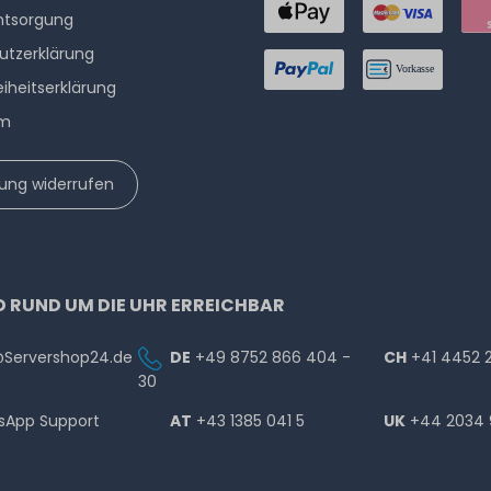
ntsorgung
utzerklärung
eiheitserklärung
um
lung widerrufen
D RUND UM DIE UHR ERREICHBAR
@Servershop24.de
DE
+49 8752 866 404 -
CH
+41 4452 
30
sApp Support
AT
+43 1385 041 5
UK
+44 2034 