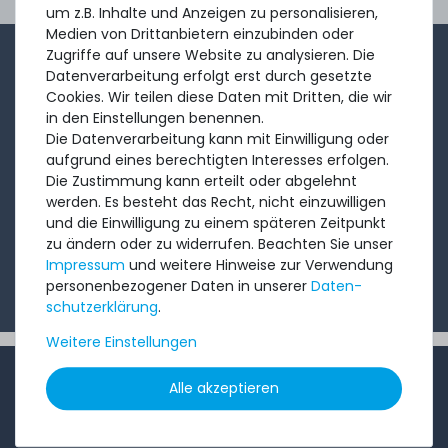
Ord
um z.B. Inhalte und Anzeigen zu personalisieren,
Medien von Drittanbietern einzubinden oder
Zugriffe auf unsere Website zu analysieren. Die
1-2x im Monat sendet André aus dem Vertriebsteam
Datenverarbeitung erfolgt erst durch gesetzte
eine kurze, knackige Mail mit Angeboten, neu
Cookies. Wir teilen diese Daten mit Dritten, die wir
in den Einstellungen benennen.
eingetroffenen Produkten und Informationen, die Sie
Die Datenverarbeitung kann mit Einwilligung oder
interessieren könnten. Probieren Sie's!
aufgrund eines berechtigten Interesses erfolgen.
Die Zustimmung kann erteilt oder abgelehnt
werden. Es besteht das Recht, nicht einzuwilligen
Abonnieren
und die Einwilligung zu einem späteren Zeitpunkt
zu ändern oder zu widerrufen. Beachten Sie unser
Ich möchte Ihren Newsletter erhalten und akzeptiere
Impressum
und weitere Hinweise zur Verwendung
die
Datenschutzerklärung
.
personenbezogener Daten in unserer
Daten­
schutz­erklärung
.
Weitere Einstellungen
INFORMATIONEN
Alle akzeptieren
Kundenservice