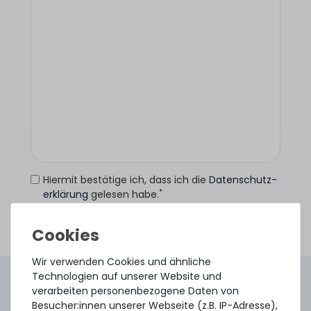
Hiermit bestätige ich, dass ich die
Daten­schutz­
*
erklärung
gelesen habe.
Anfrage senden
Wir verwenden Cookies und ähnliche
Technologien auf unserer Website und
4.96 /
5.00
aus
8.500
Bewertungen
verarbeiten personenbezogene Daten von
Gebraucht. Geprüft. Geliefert.
Besucher:innen unserer Webseite (z.B. IP-Adresse),