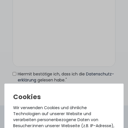
Hiermit bestätige ich, dass ich die
Daten­schutz­
*
erklärung
gelesen habe.
Anfrage senden
Wir verwenden Cookies und ähnliche
Technologien auf unserer Website und
4.96 /
5.00
aus
8.500
Bewertungen
verarbeiten personenbezogene Daten von
Gebraucht. Geprüft. Geliefert.
Besucher:innen unserer Webseite (z.B. IP-Adresse),