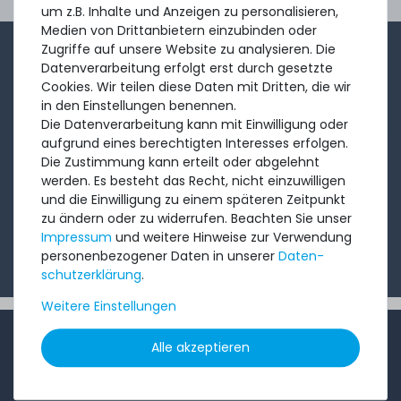
Ord
um z.B. Inhalte und Anzeigen zu personalisieren,
Medien von Drittanbietern einzubinden oder
Zugriffe auf unsere Website zu analysieren. Die
1-2x im Monat sendet André aus dem Vertriebsteam
Datenverarbeitung erfolgt erst durch gesetzte
eine kurze, knackige Mail mit Angeboten, neu
Cookies. Wir teilen diese Daten mit Dritten, die wir
in den Einstellungen benennen.
eingetroffenen Produkten und Informationen, die Sie
Die Datenverarbeitung kann mit Einwilligung oder
interessieren könnten. Probieren Sie's!
aufgrund eines berechtigten Interesses erfolgen.
Die Zustimmung kann erteilt oder abgelehnt
werden. Es besteht das Recht, nicht einzuwilligen
Abonnieren
und die Einwilligung zu einem späteren Zeitpunkt
zu ändern oder zu widerrufen. Beachten Sie unser
Ich möchte Ihren Newsletter erhalten und akzeptiere
Impressum
und weitere Hinweise zur Verwendung
die
Datenschutzerklärung
.
personenbezogener Daten in unserer
Daten­
schutz­erklärung
.
Weitere Einstellungen
INFORMATIONEN
Alle akzeptieren
Kundenservice