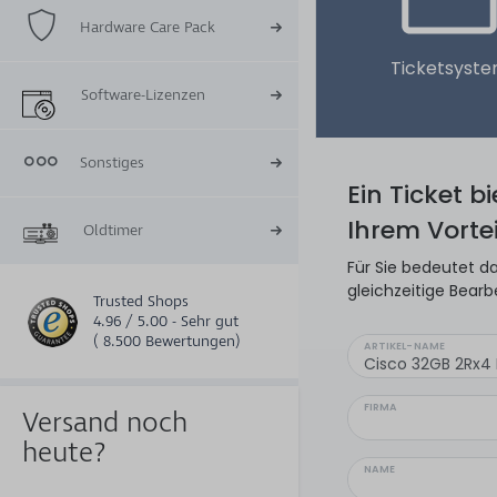
Hardware Care Pack
Ticketsyst
Software-Lizenzen
Sonstiges
Ein Ticket b
Ihrem Vortei
Oldtimer
Für Sie bedeutet da
gleichzeitige Bearb
Trusted Shops
4.96 / 5.00 - Sehr gut
( 8.500 Bewertungen)
ARTIKEL-NAME
FIRMA
Versand noch
heute?
NAME