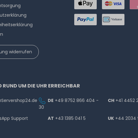
ntsorgung
utzerklärung
eiheitserklärung
um
lung widerrufen
D RUND UM DIE UHR ERREICHBAR
@Servershop24.de
DE
+49 8752 866 404 -
CH
+41 4452 
30
sApp Support
AT
+43 1385 041 5
UK
+44 2034 